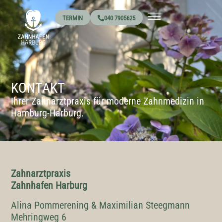
TERMIN
040 7905625
KONTAKT
Ihrer Zahnarztpraxis für moderne Zahnmedizin in
Hamburg-Harburg.
Zahnarztpraxis
Zahnhafen Harburg
Alina Pommerening & Maximilian Steegmann
Mehringweg 6